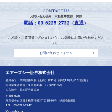
CONTACT US
お問い合わせ先 不動産事業部 狩野
電話：03-6225-2732（直通）
ご相談・ご質問等ございましたら、お気軽にお問い合わせくださ
い。
お問い合わせフォーム
エアーズシー証券株式会社
登録番号：関東財務局長（金商）第33号（平成19年9月30日登録）
宅建業免許番号：東京都知事（3）第94155号
加入協会：日本証券業協会
〒103-0025
東京都中央区日本橋茅場町3丁目2番10号 鉄鋼会館1階
TEL：03-6225-2747
Youtube