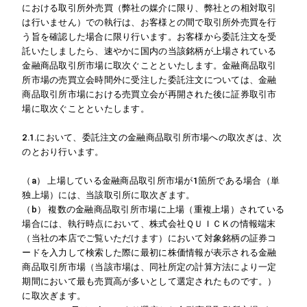
における取引所外売買（弊社の媒介に限り、弊社との相対取引
は行いません）での執行は、お客様との間で取引所外売買を行
う旨を確認した場合に限り行います。お客様から委託注文を受
託いたしましたら、速やかに国内の当該銘柄が上場されている
金融商品取引所市場に取次ぐことといたします。金融商品取引
所市場の売買立会時間外に受注した委託注文については、金融
商品取引所市場における売買立会が再開された後に証券取引市
場に取次ぐことといたします。
2.1.において、委託注文の金融商品取引所市場への取次ぎは、次
のとおり行います。
（a） 上場している金融商品取引所市場が1箇所である場合（単
独上場）には、当該取引所に取次ぎます。
（b） 複数の金融商品取引所市場に上場（重複上場）されている
場合には、執行時点において、株式会社ＱＵＩＣＫの情報端末
（当社の本店でご覧いただけます）において対象銘柄の証券コ
ードを入力して検索した際に最初に株価情報が表示される金融
商品取引所市場（当該市場は、同社所定の計算方法により一定
期間において最も売買高が多いとして選定されたものです。）
に取次ぎます。