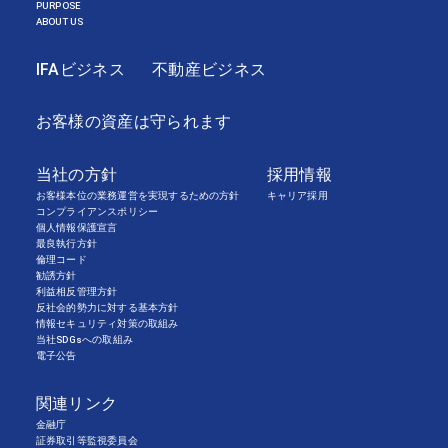
PURPOSE
ABOUT US
IFAビジネス
不動産ビジネス
お客様の資産は守られます
当社の方針
採用情報
お客様本位の業務運営を実現するための方針
キャリア採用
コンプライアンスポリシー
個人情報保護宣言
最良執行方針
倫理コード
勧誘方針
利益相反管理方針
反社会的勢力に対する基本方針
情報セキュリティ対策の取組み
当社SDGsへの取組み
電子公告
関連リンク
金融庁
証券取引等監視委員会