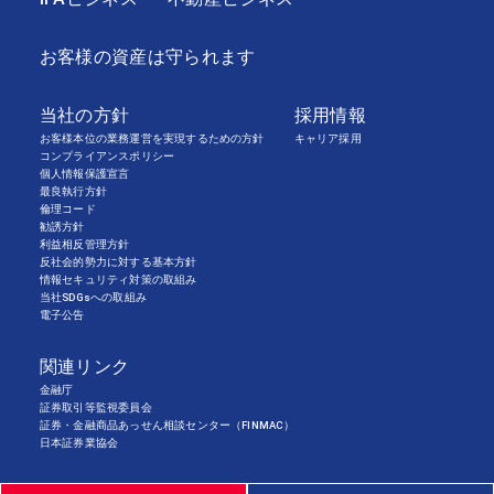
お客様の資産は守られます
当社の方針
採用情報
お客様本位の業務運営を実現するための方針
キャリア採用
コンプライアンスポリシー
個人情報保護宣言
最良執行方針
倫理コード
勧誘方針
利益相反管理方針
反社会的勢力に対する基本方針
情報セキュリティ対策の取組み
当社SDGsへの取組み
電子公告
関連リンク
金融庁
証券取引等監視委員会
証券・金融商品あっせん相談センター（FINMAC）
日本証券業協会
Copyright©AIR’S SEA SECURITIES CO.,LTD All Rights Reserved.