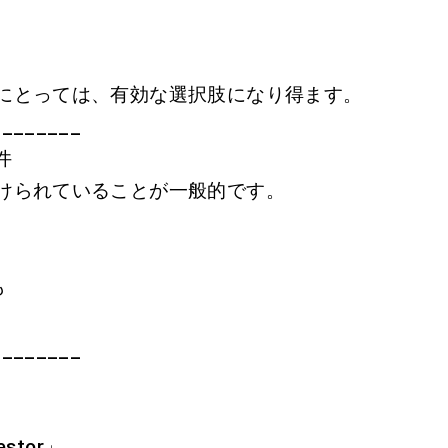
にとっては、有効な選択肢になり得ます。
________
件
けられていることが一般的です。
も
________
estor」