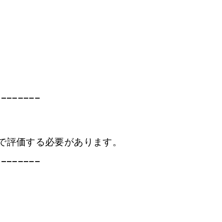
________
で評価する必要があります。
________
す。