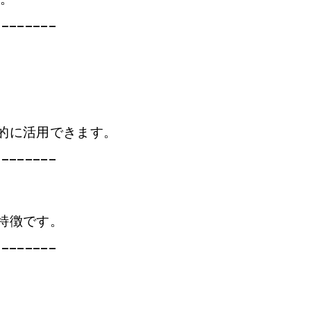
________
的に活用できます。
________
特徴です。
________