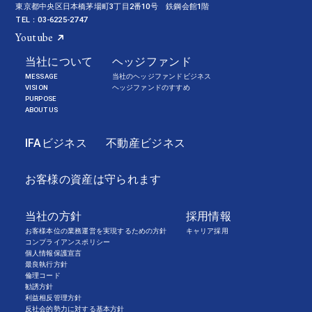
東京都中央区日本橋茅場町3丁目2番10号 鉄鋼会館1階
TEL：03-6225-2747
Youtube
当社について
ヘッジファンド
MESSAGE
当社のヘッジファンドビジネス
VISION
ヘッジファンドのすすめ
PURPOSE
ABOUT US
IFAビジネス
不動産ビジネス
お客様の資産は守られます
当社の方針
採用情報
お客様本位の業務運営を実現するための方針
キャリア採用
コンプライアンスポリシー
個人情報保護宣言
最良執行方針
倫理コード
勧誘方針
利益相反管理方針
反社会的勢力に対する基本方針