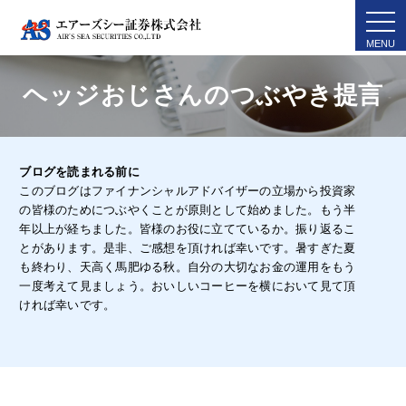
togg
navi
ヘッジおじさんのつぶやき提言
ブログを読まれる前に
このブログはファイナンシャルアドバイザーの立場から投資家
の皆様のためにつぶやくことが原則として始めました。もう半
年以上が経ちました。皆様のお役に立てているか。振り返るこ
とがあります。是非、ご感想を頂ければ幸いです。暑すぎた夏
も終わり、天高く馬肥ゆる秋。自分の大切なお金の運用をもう
一度考えて見ましょう。おいしいコーヒーを横において見て頂
ければ幸いです。