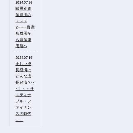
2024.07.26
階層別資
産運用の
ススメ
2―――資産
形成層か
ら資産運
用層へ
2024.07.19
正しい成
長経済は
どんな成
長経済？--
-１ ～～サ
スティナ
ブル・フ
ァイナン
スの時代
～～