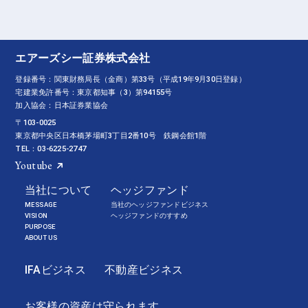
エアーズシー証券株式会社
登録番号：関東財務局長（金商）第33号（平成19年9月30日登録）
宅建業免許番号：東京都知事（3）第94155号
加入協会：日本証券業協会
〒103-0025
東京都中央区日本橋茅場町3丁目2番10号 鉄鋼会館1階
TEL：03-6225-2747
Youtube
当社について
ヘッジファンド
MESSAGE
当社のヘッジファンドビジネス
VISION
ヘッジファンドのすすめ
PURPOSE
ABOUT US
IFAビジネス
不動産ビジネス
お客様の資産は守られます