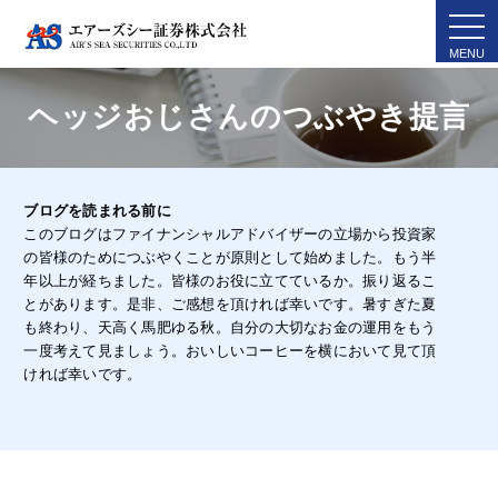
togg
navi
ヘッジおじさんのつぶやき提言
ブログを読まれる前に
このブログはファイナンシャルアドバイザーの立場から投資家
の皆様のためにつぶやくことが原則として始めました。もう半
年以上が経ちました。皆様のお役に立てているか。振り返るこ
とがあります。是非、ご感想を頂ければ幸いです。暑すぎた夏
も終わり、天高く馬肥ゆる秋。自分の大切なお金の運用をもう
一度考えて見ましょう。おいしいコーヒーを横において見て頂
ければ幸いです。