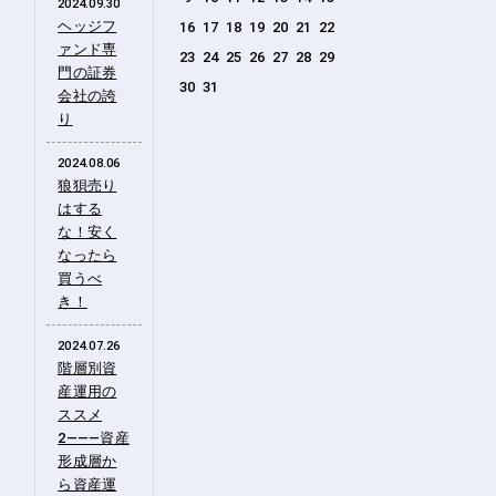
2024.09.30
ヘッジフ
16
17
18
19
20
21
22
ァンド専
23
24
25
26
27
28
29
門の証券
30
31
会社の誇
り
2024.08.06
狼狽売り
はする
な！安く
なったら
買うべ
き！
2024.07.26
階層別資
産運用の
ススメ
2―――資産
形成層か
ら資産運