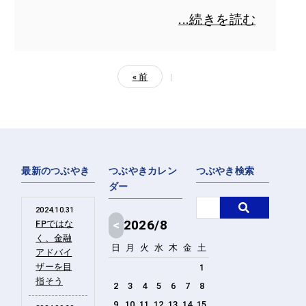
...続きを読む
« 前
|
最新のつぶやき
つぶやきカレン
つぶやき検索
ダー
2024.10.31
<
2026/8
FPではな
く、金融
日
月
火
水
木
金
土
アドバイ
ザーを目
1
指そう
2
3
4
5
6
7
8
9
10
11
12
13
14
15