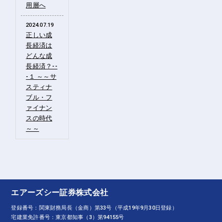
用層へ
2024.07.19
正しい成
長経済は
どんな成
長経済？--
-１ ～～サ
スティナ
ブル・フ
ァイナン
スの時代
～～
エアーズシー証券株式会社
登録番号：関東財務局長（金商）第33号（平成19年9月30日登録）
宅建業免許番号：東京都知事（3）第94155号