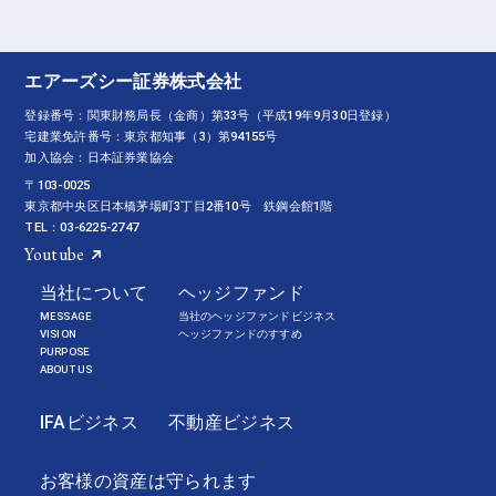
エアーズシー証券株式会社
登録番号：関東財務局長（金商）第33号（平成19年9月30日登録）
宅建業免許番号：東京都知事（3）第94155号
加入協会：日本証券業協会
〒103-0025
東京都中央区日本橋茅場町3丁目2番10号 鉄鋼会館1階
TEL：03-6225-2747
Youtube
当社について
ヘッジファンド
MESSAGE
当社のヘッジファンドビジネス
VISION
ヘッジファンドのすすめ
PURPOSE
ABOUT US
IFAビジネス
不動産ビジネス
お客様の資産は守られます