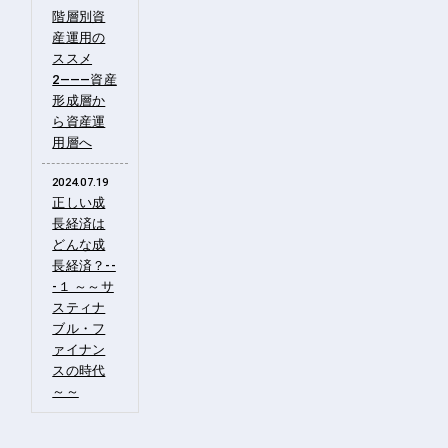
階層別資
産運用の
ススメ
2―――資産
形成層か
ら資産運
用層へ
2024.07.19
正しい成
長経済は
どんな成
長経済？--
-１ ～～サ
スティナ
ブル・フ
ァイナン
スの時代
～～