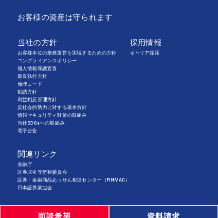
お客様の資産は守られます
当社の方針
採用情報
お客様本位の業務運営を実現するための方針
キャリア採用
コンプライアンスポリシー
個人情報保護宣言
最良執行方針
倫理コード
勧誘方針
利益相反管理方針
反社会的勢力に対する基本方針
情報セキュリティ対策の取組み
当社SDGsへの取組み
電子公告
関連リンク
金融庁
証券取引等監視委員会
証券・金融商品あっせん相談センター（FINMAC）
日本証券業協会
Copyright©AIR’S SEA SECURITIES CO.,LTD All Rights Reserved.
面談希望
資料請求