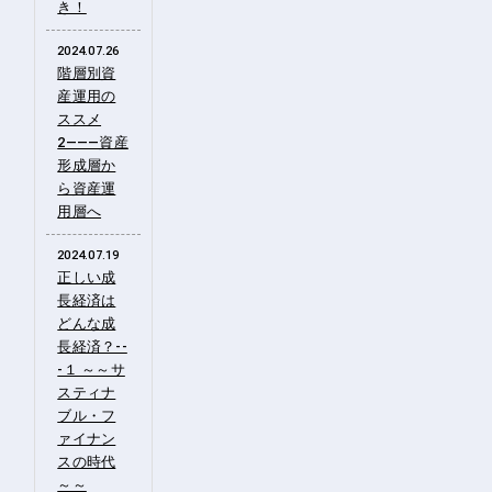
き！
2024.07.26
階層別資
産運用の
ススメ
2―――資産
形成層か
ら資産運
用層へ
2024.07.19
正しい成
長経済は
どんな成
長経済？--
-１ ～～サ
スティナ
ブル・フ
ァイナン
スの時代
～～