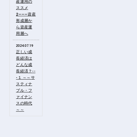
産運用の
ススメ
2―――資産
形成層か
ら資産運
用層へ
2024.07.19
正しい成
長経済は
どんな成
長経済？--
-１ ～～サ
スティナ
ブル・フ
ァイナン
スの時代
～～