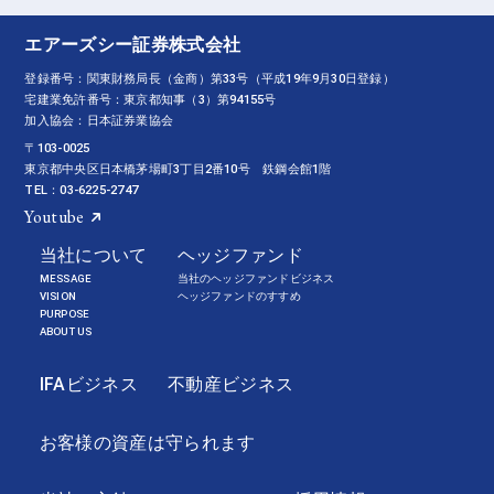
エアーズシー証券株式会社
登録番号：関東財務局長（金商）第33号（平成19年9月30日登録）
宅建業免許番号：東京都知事（3）第94155号
加入協会：日本証券業協会
〒103-0025
東京都中央区日本橋茅場町3丁目2番10号 鉄鋼会館1階
TEL：03-6225-2747
Youtube
当社について
ヘッジファンド
MESSAGE
当社のヘッジファンドビジネス
VISION
ヘッジファンドのすすめ
PURPOSE
ABOUT US
IFAビジネス
不動産ビジネス
お客様の資産は守られます