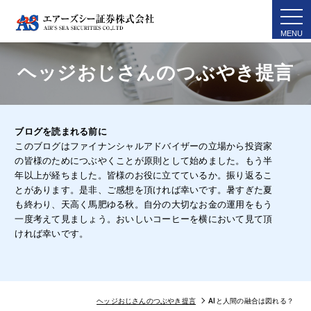
togg
navi
ヘッジおじさんのつぶやき提言
ブログを読まれる前に
このブログはファイナンシャルアドバイザーの立場から投資家
の皆様のためにつぶやくことが原則として始めました。もう半
年以上が経ちました。皆様のお役に立てているか。振り返るこ
とがあります。是非、ご感想を頂ければ幸いです。暑すぎた夏
も終わり、天高く馬肥ゆる秋。自分の大切なお金の運用をもう
一度考えて見ましょう。おいしいコーヒーを横において見て頂
ければ幸いです。
ヘッジおじさんのつぶやき提言
AIと人間の融合は図れる？