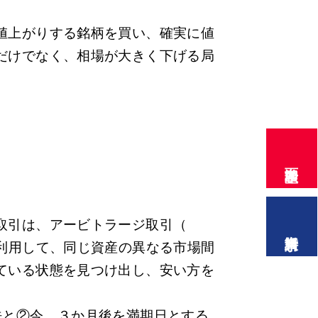
値上がりする銘柄を買い、確実に値
だけでなく、相場が大きく下げる局
す。
面談希望
取引は、アービトラージ取引（
資料請求
み）を利用して、同じ資産の異なる市場間
ている状態を見つけ出し、安い方を
法と②今、３か月後を満期日とする