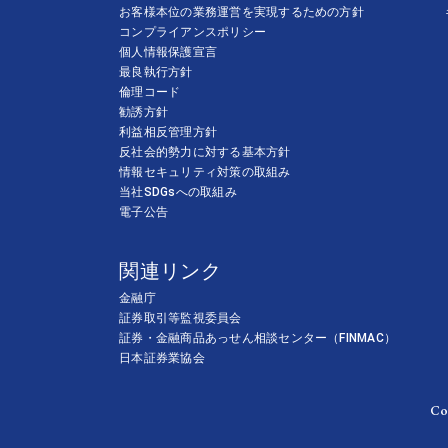
お客様本位の業務運営を実現するための方針
コンプライアンスポリシー
個人情報保護宣言
最良執行方針
倫理コード
勧誘方針
利益相反管理方針
反社会的勢力に対する基本方針
情報セキュリティ対策の取組み
当社SDGsへの取組み
電子公告
関連リンク
金融庁
証券取引等監視委員会
証券・金融商品あっせん相談センター（FINMAC）
日本証券業協会
Co