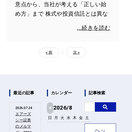
意点から、当社が考える「正しい始
め方」まで 株式や投資信託とは異な
...続きを読む
« 前
|
次 »
最近の記事
カレンダー
記事検索
<
2026/8
2026.07.24
エアーズ
日
月
火
水
木
金
土
シー証券
1
のメルマ
ヘッ